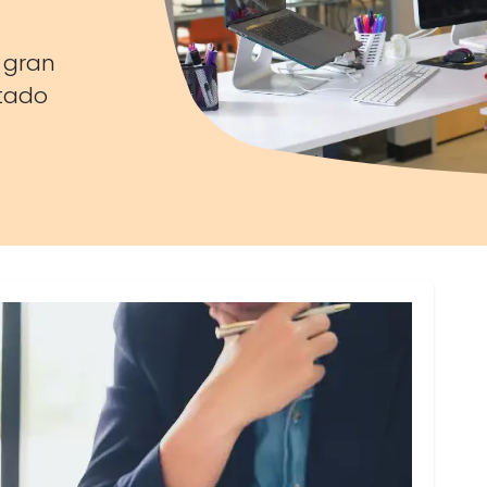
 gran
ltado