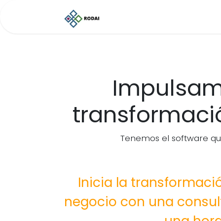
Ir al contenido
Inicio
Roddy AI
Servicio
Impulsam
transformació
Tenemos el software que
Inicia la transformació
negocio con una consult
una hora