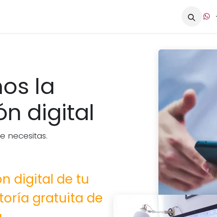
s
Academia
Cita
Ayuda
Empleos
Contáctanos
os la
n digital
 necesitas.
n digital de tu
oría gratuita de
.