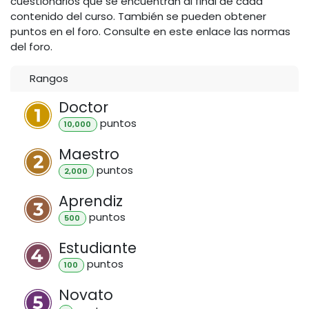
cuestionarios que se encuentran al final de cada
contenido del curso. También se pueden obtener
puntos en el foro. Consulte en este enlace las normas
del foro.
Rangos
Doctor
punto
s
10,000
Maestro
punto
s
2,000
Aprendiz
punto
s
500
Estudiante
punto
s
100
Novato