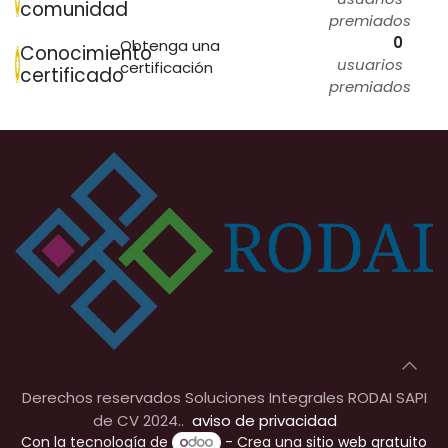
comunidad
premiados
0
Obtenga una
Conocimiento
usuarios
certificación
certificado
premiados
Derechos reservados Soluciones Integrales RODAI SAPI
de CV 2024..
aviso de privacidad
Con la tecnología de
- Crea una
sitio web gratuito