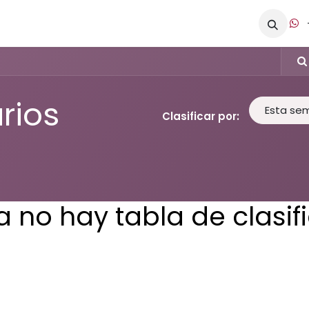
s
Academia
Cita
Ayuda
Empleos
Contáctanos
rios
Esta se
Clasificar por:
 no hay tabla de clasif