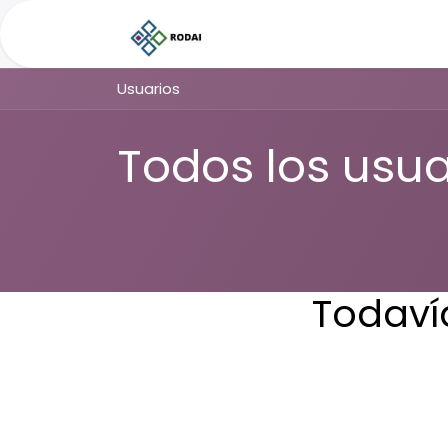
Ir al contenido
Inicio
Roddy AI
Servicio
Usuarios
Todos los usua
Todavía