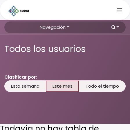
Ir al contenido
Navegación
Todos los usuarios
Clasificar por:
Esta semana
Este mes
Todo el tiempo
Todavía no hay tabla de